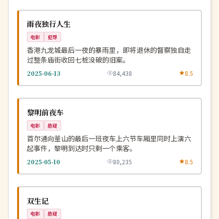
连载中
NEW
中国
雨夜独行人生
电影
犯罪
香港九龙城最后一夜的暴雨里，即将退休的督察独自走
过整条庙街收回七桩没破的旧案。
2025-06-13
84,438
8.5
高分
NEW
韩国
黎明前夜车
电影
悬疑
首尔通向釜山的最后一班夜车上六节车厢里同时上演六
起事件，黎明到达时只剩一个乘客。
2025-05-10
80,235
8.5
热播
NEW
中国
双生记
电影
悬疑