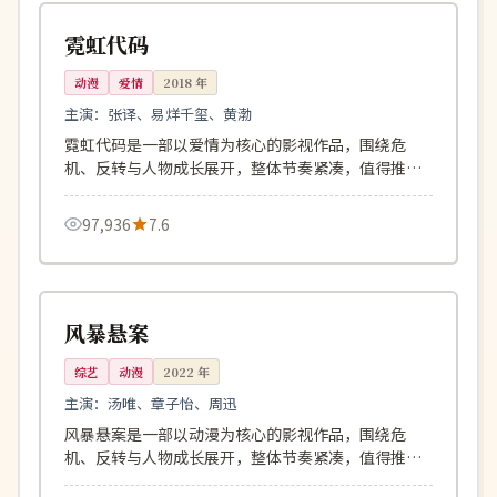
中国
霓虹代码
动漫
爱情
2018
年
主演：
张译、易烊千玺、黄渤
霓虹代码是一部以爱情为核心的影视作品，围绕危
机、反转与人物成长展开，整体节奏紧凑，值得推荐
观看。
97,936
7.6
168分钟
4K
中国
风暴悬案
综艺
动漫
2022
年
主演：
汤唯、章子怡、周迅
风暴悬案是一部以动漫为核心的影视作品，围绕危
机、反转与人物成长展开，整体节奏紧凑，值得推荐
观看。