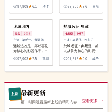
作品，围绕危机、反转
作品，围绕危机、反转
97,908
6.1
动作
97,906
7.6
冒险
与人物成长展开，整体
与人物成长展开，整体
节奏紧凑，值得推荐观
节奏紧凑，值得推荐观
99:20
99:12
杜比
完结
看。
看。
韩国
中国
迷城追凶
焚城远征·典藏
综艺
2016
电视剧
2017
主演：
梁朝伟、黄渤 等
主演：
梁朝伟、木村拓哉
等
迷城追凶是一部以喜剧
焚城远征·典藏是一部
为核心的影视作品，围
以战争为核心的影视作
绕危机、反转与人物成
品，围绕危机、反转与
97,903
7.5
喜剧
97,878
9.0
战争
长展开，整体节奏紧
人物成长展开，整体节
凑，值得推荐观看。
奏紧凑，值得推荐观
看。
最新更新
上新
查看更多
第一时间观看最新上线的精彩内容
连载中