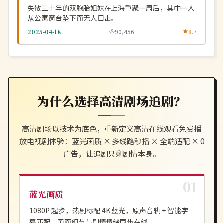
失散三十年的双胞胎姐妹在上海重聚一周后，其中一人
从公寓窗台坠下而无人目击。
2025-04-18
90,456
8.7
为什么选择
高清剧场
追剧？
高清剧场
以技术为底色，重新定义
高清在线观看免费播
放电视剧
体验：蓝光画质 × 多线路秒播 × 全端适配 × 0
广告，让追剧只剩剧情本身。
蓝光画质
1080P 起步，热剧标配 4K 蓝光，原声音轨 + 智能字
幕匹配，画面细节与剧情情绪同步在线。