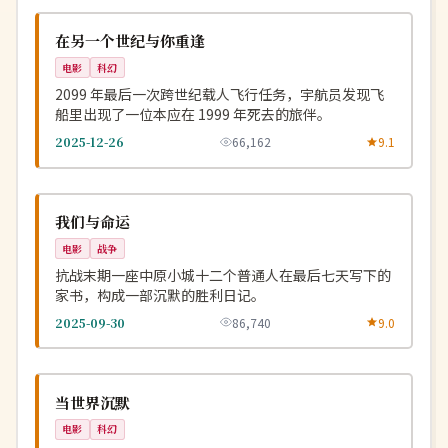
NEW
美国
在另一个世纪与你重逢
电影
科幻
2099 年最后一次跨世纪载人飞行任务，宇航员发现飞
船里出现了一位本应在 1999 年死去的旅伴。
2025-12-26
66,162
9.1
高分
NEW
中国
我们与命运
电影
战争
抗战末期一座中原小城十二个普通人在最后七天写下的
家书，构成一部沉默的胜利日记。
2025-09-30
86,740
9.0
独播
NEW
英国
当世界沉默
电影
科幻