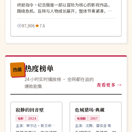
终局指令·纪念版是一部以冒险为核心的影视作品，
围绕危机、反转与人物成长展开，整体节奏紧凑，值
得推荐观看。
97,906
7.6
热度榜单
热播
24 小时实时播放榜 · 全网都在追的
查看更多
爆款剧集
99:06
99:09
完结
独播
英国
中国
寂静的回音壁
危城猎场·典藏
电影
2024
电视剧
2017
主演：
蒂尔达·斯文顿、
主演：
沈腾、雷佳音 等
加里·奥德曼 等