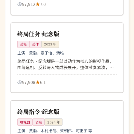
97,912
7.0
90分钟
4K
韩国
终局任务·纪念版
动漫
动作
2023
年
主演：
黄渤、章子怡、汤唯
终局任务·纪念版是一部以动作为核心的影视作品，
围绕危机、反转与人物成长展开，整体节奏紧凑，值
得推荐观看。
97,908
6.1
137分钟
院线
日本
终局指令·纪念版
电视剧
冒险
2024
年
主演：
黄渤、木村拓哉、梁朝伟、河正宇 等