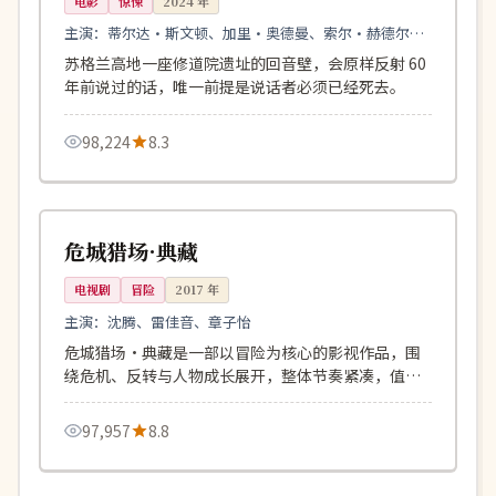
电影
惊悚
2024
年
主演：
蒂尔达·斯文顿、加里·奥德曼、索尔·赫德尔斯
顿
苏格兰高地一座修道院遗址的回音壁，会原样反射 60
年前说过的话，唯一前提是说话者必须已经死去。
98,224
8.3
135分钟
独播
中国
危城猎场·典藏
电视剧
冒险
2017
年
主演：
沈腾、雷佳音、章子怡
危城猎场·典藏是一部以冒险为核心的影视作品，围
绕危机、反转与人物成长展开，整体节奏紧凑，值得
推荐观看。
97,957
8.8
110分钟
院线