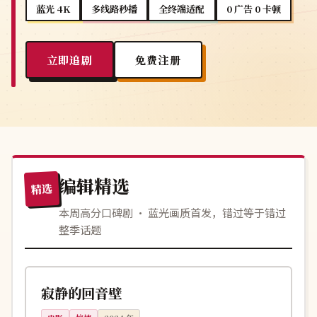
蓝光 4K
多线路秒播
全终端适配
0 广告 0 卡顿
立即追剧
免费注册
编辑精选
精选
本周高分口碑剧 · 蓝光画质首发，错过等于错过
整季话题
116分钟
完结
英国
寂静的回音壁