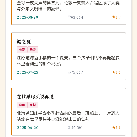
全球一夜失声的第三周，伦敦一支聋人合唱团成了人类
与外来文明唯一的翻译。
2025-08-29
63,604
8.7
杜比
NEW
韩国
谜之夏
电影
悬疑
江原道海边小镇的一个夏天，三个孩子相约不再提起森
林里看到过的那个秘密。
2025-07-25
75,657
8.5
连载中
NEW
日本
在世界尽头说再见
电影
爱情
北海道知床半岛冬季封岛前的最后一班船上，一对恋人
决定在世界尽头补办没能说出口的告别。
2025-06-20
80,391
8.6