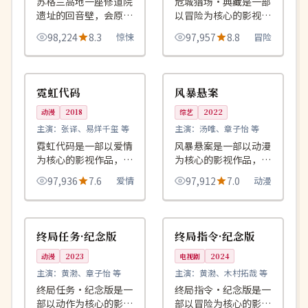
苏格兰高地一座修道院
危城猎场·典藏是一部
遗址的回音壁，会原样
以冒险为核心的影视作
反射 60 年前说过的
品，围绕危机、反转与
98,224
8.3
惊悚
97,957
8.8
冒险
话，唯一前提是说话者
人物成长展开，整体节
必须已经死去。
奏紧凑，值得推荐观
99:14
99:40
院线
4K
看。
中国
中国
霓虹代码
风暴悬案
动漫
2018
综艺
2022
主演：
张译、易烊千玺 等
主演：
汤唯、章子怡 等
霓虹代码是一部以爱情
风暴悬案是一部以动漫
为核心的影视作品，围
为核心的影视作品，围
绕危机、反转与人物成
绕危机、反转与人物成
97,936
7.6
爱情
97,912
7.0
动漫
长展开，整体节奏紧
长展开，整体节奏紧
凑，值得推荐观看。
凑，值得推荐观看。
90:52
99:46
4K
院线
韩国
日本
终局任务·纪念版
终局指令·纪念版
动漫
2023
电视剧
2024
主演：
黄渤、章子怡 等
主演：
黄渤、木村拓哉 等
终局任务·纪念版是一
终局指令·纪念版是一
部以动作为核心的影视
部以冒险为核心的影视